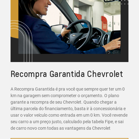
Recompra Garantida Chevrolet
A Recompra Garantida é pra você que sempre quer ter um 0
km na garagem sem comprometer o orçamento. O plano
garante a recompra de seu Chevrolet. Quando chegar a
última parcela do financiamento, basta ir à concessionária e
usar o valor veículo como entrada em um 0 km. Você revende
seu carro a um preço justo, calculado pela tabela Fipe, e sai
de carro novo com todas as vantagens da Chevrolet